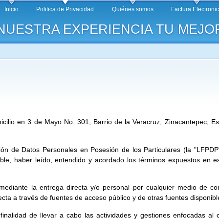
Pasar al
Inicio
Politica de Privacidad
Quiénes somos
Factura Electroni
contenido
NUESTRA EXPERIENCIA TU MEJOR
principal
micilio en 3 de Mayo No. 301, Barrio de la Veracruz, Zinacantepec, 
ón de Datos Personales en Posesión de los Particulares (la "LFPDP") 
le, haber leído, entendido y acordado los términos expuestos en es
 mediante la entrega directa y/o personal por cualquier medio de co
ta a través de fuentes de acceso público y de otras fuentes disponib
a finalidad de llevar a cabo las actividades y gestiones enfocadas al